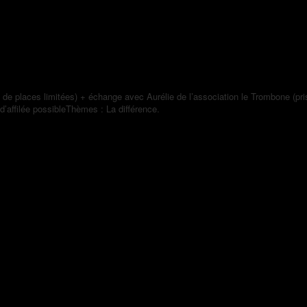
née “Viens vivre ma différenc
e de places limitées) + échange avec Aurélie de l’association le Trombone (pr
d’affilée possibleThèmes : La différence.