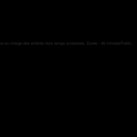
e” 3 décembre à 14h30 et 16h30
ise en charge des enfants hors temps scolarisés. Durée : 45 minutesPublic :