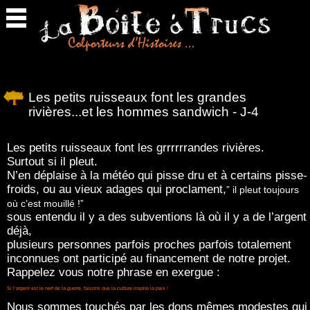
Retour
en
haut
Les petits ruisseaux font les grandes
rivières...et les hommes sandwich - J-4
Les petits ruisseaux font les grrrrrrandes rivières.
Surtout si il pleut.
N’en déplaise à la météo qui pisse dru et à certains pisse-
froids, ou au vieux adages qui proclament,
” il pleut toujours
où c’est mouillé !”
sous entendu il y a des subventions là où il y a de l’argent
déjà,
plusieurs personnes parfois proches parfois totalement
inconnues ont participé au financement de notre projet.
Rappelez vous notre phrase en exergue :
Si l’argent est le nerf de la guerre
, faisons que la culture inspire la paix !
Nous sommes touchés par les dons mêmes modestes qui