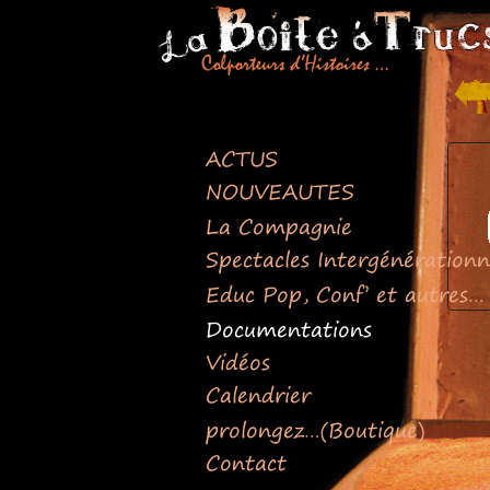
Retour
en
haut
ACTUS
NOUVEAUTES
La Compagnie
Spectacles Intergénérationn
Educ Pop, Conf’ et autres…
Documentations
Vidéos
Calendrier
prolongez…(Boutique)
Contact