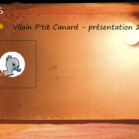
Vilain P'tit Canard - présentation
els