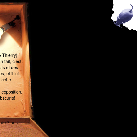
 Thierry)
 fait, c’est
mots et des
, et il lui
 cette
 exposition.
bscurité
 de 7 ans