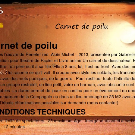
Carnet de poilu
rnet de poilu
s l’œuvre de Renefer (éd. Albin Michel – 2013, présentée par Gabrielle
tion pour théâtre de Papier et Livre animé Un carnet de dessinateur. En
ttre : un père écrit à sa fille. Elle a 8 ans, lui, il est au front. Avec des 
els
s, il lui raconte ce qu’il voit. Il croque avec style les soldats, les tranchées
 avec des mots pudiques, de la guerre.. Pour restituer toute l’intimité de
, un groupe restreint, un lieu petit, voire un barnum, avec obscurité sont
rables. La durée permet de jouer en continu pour un évènement ou une
le barnum de la Compagnie ou dans un lieu aménagé de 25 M2 avec o
 Débats et animations possibles sur demande (nous contacter)
NDITIONS TECHNIQUES
 limité de spectateurs : 25 maximum Age : Intergénérationnel à partir
 : 12 minutes