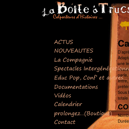
Retour
en
haut
Ca
ACTUS
NOUVEAUTES
D’aprè
Adapta
La Compagnie
une le
Spectacles Intergénérationn
dessin
parle,
Educ Pop, Conf’ et autres…
lettre
Documentations
préfé
Sous 
Vidéos
totale
Calendrier
CO
prolongez…(Boutique)
Nombre
Contact
Durée