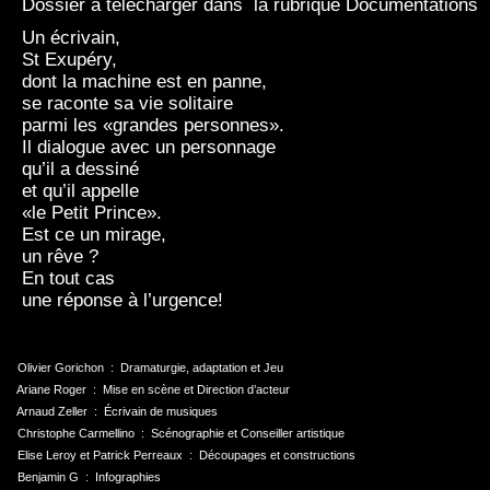
Dossier à télécharger dans la rubrique Documentations
Un écrivain,
St Exupéry,
dont la machine est en panne,
se raconte sa vie solitaire
parmi les «grandes personnes».
Il dialogue avec un personnage
qu’il a dessiné
et qu’il appelle
«le Petit Prince».
Est ce un mirage,
un rêve ?
En tout cas
une réponse à l’urgence!
Olivier Gorichon : Dramaturgie, adaptation et Jeu
Ariane Roger : Mise en scène et Direction d’acteur
Arnaud Zeller : Écrivain de musiques
Christophe Carmellino : Scénographie et Conseiller artistique
Elise Leroy et Patrick Perreaux : Découpages et constructions
Benjamin G : Infographies