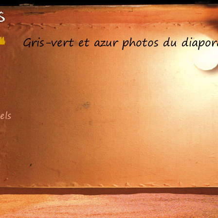
Gris-vert et azur photos du diapo
els